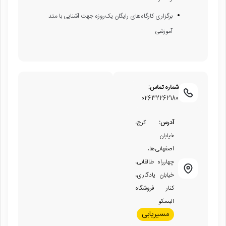
برگزاری کارگاه‌های رایگان یک‌روزه جهت آشنایی با متد
آموزشی
شماره تماس:
02632262180
آدرس:
کرج،
خیابان
اصفهانی‌ها،
چهارراه طالقانی،
خیابان یادگاری،
کنار فروشگاه
البسکو
مسیریابی