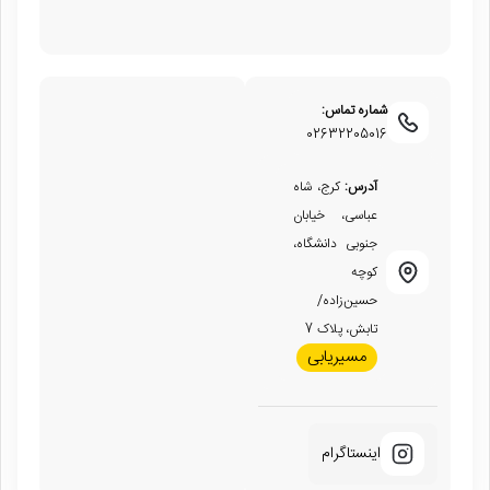
شماره تماس:
02632205016
آدرس:
کرج، شاه
عباسی، خیابان
جنوبی دانشگاه،
کوچه
حسین‌زاده/
تابش، پلاک 7
مسیریابی
اینستاگرام