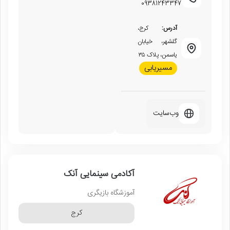
09381243347
آدرس:
کرج،
گلشهر، خیابان
یاسمن، پلاک ۳۵
مسیریابی
وب‌سایت
آکادمی سینمایی آنک
آموزشگاه بازیگری
کرج