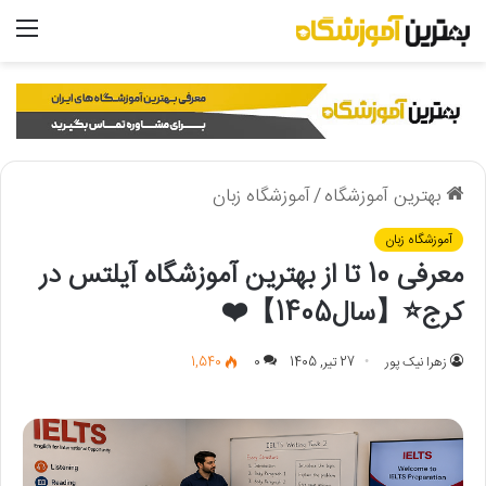
منو
بهترین آموزشگاه
/
آموزشگاه زبان
آموزشگاه زبان
معرفی 10 تا از بهترین آموزشگاه آیلتس در
کرج⭐【سال1405】❤️
زهرا نیک پور
27 تیر, 1405
0
1,540