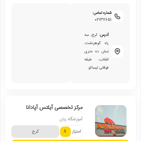
شماره تماس:
02137651
آدرس:
کرج، سه
راه گوهردشت،
نبش ده متری
انقلاب، طبقه
فوقانی ایساکو
مرکز تخصصی آیلتس آپادانا
آموزشگاه زبان
8
امتیاز
کرج