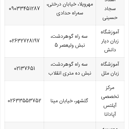
استاد
مهرویلا، خیابان درختی،
سجاد
09033451287
سه‌راه حدادی
حسینی
آموزشگاه
سه راه گوهردشت،
زبان دیار
02632728197
نبش ولیعصر 5
دانش
آموزشگاه
سه راه گوهردشت،
02137651
زبان ملل
نبش ده متری انقلاب
مرکز
تخصصی
گلشهر، خیابان مینا
02633553752
آیلتس
آپادانا