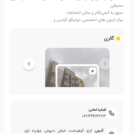
محیطی
مجهز به آمفی‌تئاتر و سالن اجتماعات
مركز ازمون هاى تخصصى دولينگو، آيلتس و …
گالری
شماره تماس:
02634413723
آدرس:
کرج، گوهردشت، خیابان داریوش، چهارراه اول،