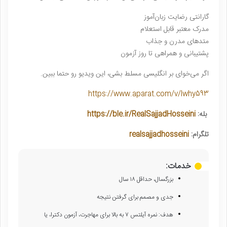
گارانتی رضایت زبان‌آموز
مدرک معتبر قابل استعلام
متدهای مدرن و جذاب
پشتیبانی و همراهی تا روز آزمون
اگر می‌خوای بر انگلیسی مسلط بشی، این ویدیو رو حتما ببین.
https://www.aparat.com/v/lwhy593
بله:
https://ble.ir/RealSajjadHosseini
تلگرام:
realsajjadhosseini
خدمات:
بزرگسال، حداقل ۱۸ سال
جدی و مصمم برای گرفتن نتیجه
هدف: نمره آیلتس ۷ به بالا برای مهاجرت، آزمون دکترا، یا