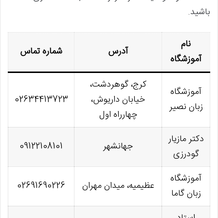
باشید.
نام
آدرس
شماره تماس
آموزشگاه
کرج، گوهردشت،
آموزشگاه
خیابان داریوش،
02634413723
زبان نصیر
چهارراه اول
دکتر مازیار
جهانشهر
09122108101
گودرزی
آموزشگاه
عظیمیه، میدان مهران
02691690226
زبان گاما