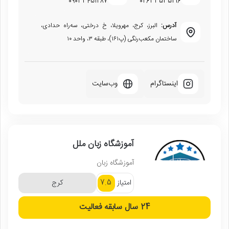
09033451287
02633535216
آدرس:
البرز، کرج، مهرویلا، خ درختی، سه‌راه حدادی،
ساختمان مکعب‌رنگی (پ۱۶۱)، طبقه ۳، واحد ۱۰
اینستاگرام
وب‌سایت
آموزشگاه زبان ملل
آموزشگاه زبان
7.5
امتیاز
کرج
24 سال
سابقه فعالیت