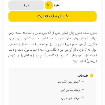
10
امتیاز
کرج
8 سال
سابقه فعالیت
بدون شک کانون زبان ایران یکی از قدیمی ترین و شناخته شده ترین
مراکز آموزش زبان های خارجی در کشور است. کانون زبان ایران
برگزاری آزمون‌ های بین‌المللی را نیز عهده ‌دار است که از جمله می
‌توان به آزمون تافل آی بی تی (انگلیسی)، دِله (اسپانیایی)، دِلف و دَلف
(فرانسه)، آزمون‌های کمبریج (انگلیسی)، چِلی (ایتالیایی) و تورفل
(روسی) اشاره نمود.
خدمات:
آموزش زبان انگلیسی
تربیت مدرس زبان
آموزش زبان چینی