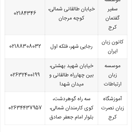
موسسه
سفیر
خیابان طالقانی شمالی،
02184346
گفتمان
کوچه مرجان
کرج
کانون زبان
رجایی شهر، فلکه اول
02188308032
ایران
موسسه
خیابان شهید بهشتی،
زبان
بین چهارراه طالقانی و
02632400199
ارتباطات
میدان شهدا
آموزشگاه
سه راه گوهردشت،
زبان نصرت
کوی کارمندان شمالی،
02634437957
کرج
بلوار امام جعفر صادق