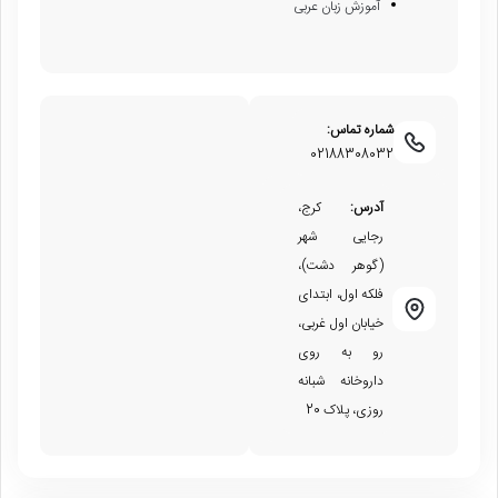
آموزش زبان عربی
شماره تماس:
02188308032
آدرس:
کرج،
رجایی شهر
(گوهر دشت)،
فلکه اول، ابتدای
خیابان اول غربی،
رو به روی
داروخانه شبانه
روزی، پلاک 20