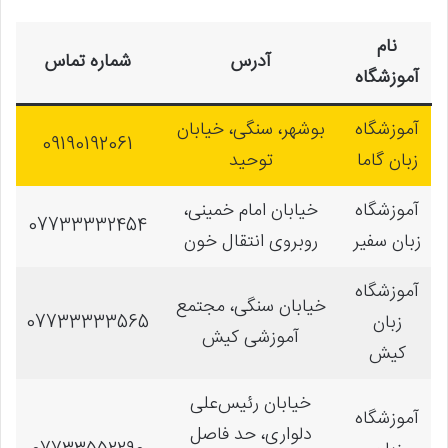
نام
آدرس
شماره تماس
آموزشگاه
آموزشگاه
بوشهر، سنگی، خیابان
09190192061
زبان گاما
توحید
آموزشگاه
خیابان امام خمینی،
07733332454
زبان سفیر
روبروی انتقال خون
آموزشگاه
خیابان سنگی، مجتمع
زبان
07733333565
آموزشی کیش
کیش
خیابان رئیس‌علی
آموزشگاه
دلواری، حد فاصل