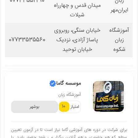
زبان
07733552290
میدان قدس و چهارراه
ایران‌مهر
شیلات
آموزشگاه
خیابان سنگی، روبروی
زبان
پاساژ آزادی، نزدیک
07733535560
شکوه
خیابان توحید
موسسه گاما
آموزشگاه زبان
10
امتیاز
بوشهر
برای شرکت در دوره های آموزشی گاما نیاز است تا در آزمون تعیین
سطح که هم حضوری و هم آنلاین برگزار می شود حضور یابید. با