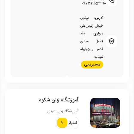
07733552290
آدرس:
بوشهر،
خیابان رئیس‌علی
دلواری، حد
فاصل میدان
قدس و چهارراه
شیلات
مسیریابی
آموزشگاه زبان شکوه
آموزشگاه زبان عربی
8
امتیاز