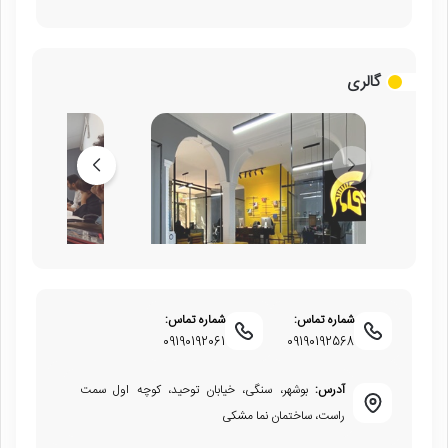
گالری
شماره تماس:
شماره تماس:
09190192061
09190192568
آدرس:
بوشهر، سنگی، خیابان توحید، کوچه اول سمت
راست، ساختمان نما مشکی