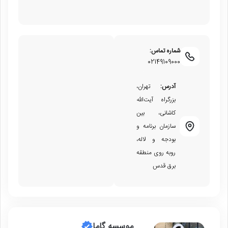
شماره تماس:
02149109000
آدرس:
تهران،
بزرگراه آیت‌الله
کاشانی، بین
سازمان برنامه و
بودجه و لاله،
روبه روی منطقه
برق قدس
موسسه گاما