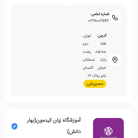
شماره تماس:
02191002542
آدرس:
تهران،
فلکه دوم
صادقیه، پشت
پارک استقلال،
خیابان گلستان
یکم، پلاک ۲۷
مسیریابی
آموزشگاه زبان کیدمون(بهار
دانش)