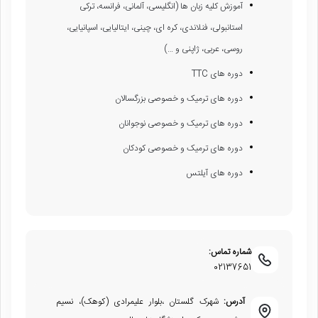
آموزش کلیه زبان ها (انگلیسی، آلمانی، فرانسه، ترکی
استانبولی، فنلاندی، کره ای، چینی، ایتالیایی، اسپانیایی،
روسی، عربی، ژاپنی و …)
دوره های TTC
دوره های ترمیک و خصوصی بزرگسالان
دوره های ترمیک و خصوصی نوجوانان
دوره های ترمیک و خصوصی کودکان
دوره های آیلتس
شماره تماس:
02137651
آدرس:
شهرک گلستان ،بلوار علیمرادی (کوهک)، نسیم