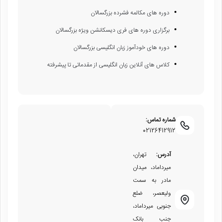
دوره های مکالمه فشرده بزرگسالان
برگزاری دوره های فری دیسکانشن ویژه بزرگسالان
دوره های خودآموز زبان انگلیسی بزرگسالان
کلاس های آنلاین زبان انگلیسی از مقدماتی تا پیشرفته
شماره تماس:
02126412912
آدرس:
تهران،
میرداماد، میدان
مادر به سمت
ولیعصر، ضلع
جنوبی میرداماد،
جنب بانک