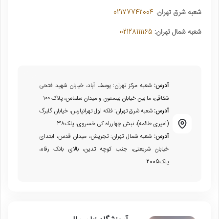
شعبه شرق تهران
:
02177742004
شعبه شمال تهران:
02128111165
آدرس:
شعبه مرکز تهران: یوسف آباد، خیابان شهید فتحی
شقاقی، ما بین خیابان بیستون و میدان سلماس، پلاک ۱۰۰
آدرس:
شعبه شرق تهران: فلکه اول تهرانپارس، خیابان گلبرگ
(امیری طائمه)، نبش چهارراه کی خسروی، پلک3۸
آدرس:
شعبه شمال تهران: تجریش، میدان قدس، ابتدای
خیابان شریعتی، جنب کوچه تدین، بالای بانک رفاه،
پلک2005