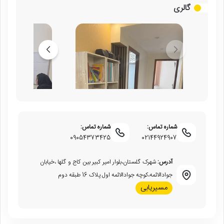
گالری
شماره تماس:
شماره تماس:
09054373425
02144924907
آدرس:
شهرک گلستان،بلوار امیر کبیر بین کاج و گلها ،خیابان
جوادالائمه،کوچه جوادالائمه اول پلاک 16 طبقه دوم
مسیریابی