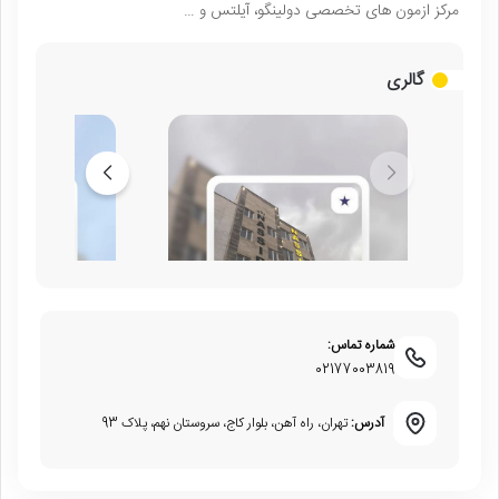
مركز ازمون هاى تخصصى دولينگو، آيلتس و …
گالری
شماره تماس:
02177003819
آدرس:
تهران، راه آهن، بلوار کاج، سروستان نهم، پلاک 93