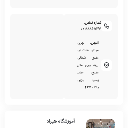
شماره تماس:
02188865146
آدرس:
تهران،
میدان هفت تیر،
مفتح شمالی،
روبه روی مترو
مفتح، جنب
پمپ بنزین،
پلاک 425
آموزشگاه هیراد