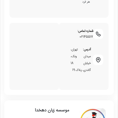
هر فرد
شماره تماس:
02145517
آدرس:
تهران،
میدان ونک،
خیابان 18
گاندی، پلاک 19
موسسه زبان دهخدا