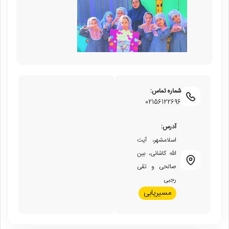
شماره تماس:
02156122696
آدرس:
اسلامشهر، آیت
الله کاشانی، بین
صالحی و تقی
رجبی
مسیریابی