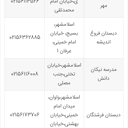
ی،خیابان امام
02156113526
مهر
محمدتقی
اسلامشهر،
دبستان فروغ
بسیج، خیابان
02156362885
اندیشه
امام خمینی،
عرفان 1
اسلامشهر،خیابان
مدرسه نیکان
تختی،جنب
02156116008
دانش
مصلی
اسلامشهر،واوان،
میدان امام
دبستان فرشتگان
خمینی،خیابان
02156173706
بهشتی،خیابان