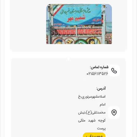
شماره تماس:
02156113526
آدرس:
اسلامشهرسرنوری،خ
امام
محمدتقی(ع)،نبش
کوچه شهید ملکی
پرست
مسیریابی