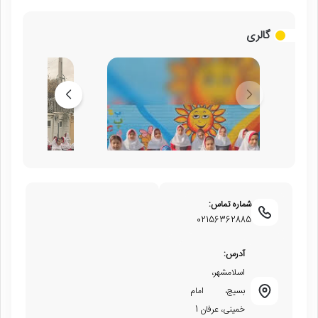
گالری
شماره تماس:
02156362885
آدرس:
اسلامشهر،
بسیج، امام
خمینی، عرفان 1