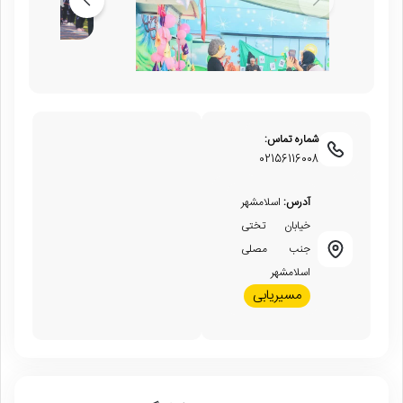
شماره تماس:
02156116008
آدرس:
اسلامشهر
خیابان تختی
جنب مصلی
اسلامشهر
مسیریابی