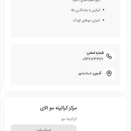
کراتین با ماندگاری بالا
احیای موهای کودک
شماره تماس:
0936123367
آدرس:
اسلامشهر
مرکز کراتینه مو الای
کراتینه مو
اسلامشهر