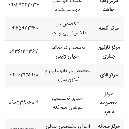
مرکز زهرا
تکنیک اتوکشی
09027522034
جاهد
مهندسی‌شده
تخصص در
مرکز آنسه
09125972420
پلکس‌تراپی و احیا
مرکز نازنین
تخصص در صافی
0936123367
جباری
احیای ژاپنی
تخصص در نانو‌تراپی و
مرکز الای
09363151900
کلاژن‌سازی
مرکز
احیای تخصصی
معصومه
09053804019
موهای سوخته
منفرد
مرکز سمانه
اجرای تخصصی صافی