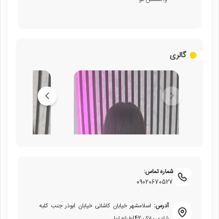
گالری
شماره تماس:
09020670527
آدرس:
اسلامشهر خیابان کاشانی خیابان ابوذر جنب کلبه
شادی پلاک 142طبقه اول