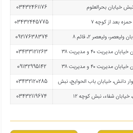
نبش خیابان بحرالعلوم
03432461176
 حمزه بعد از کوچه ۷
03432445775
ولیعصر، ولیعصر ۲، قائم ۸
09217638374
ن مدیریت ۴۰ و مدیریت ۳۸
03433121263
ن مدیریت ۴۰ و مدیریت ۳۸
09132995142
بلوار دانش، خیابان باب الحوایج، نبش
03432120285
 خیابان شفاء، نبش کوچه ۱۲
03432119674