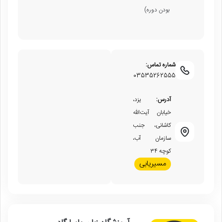
بودن دوره)
شماره تماس:
03535262555
آدرس:
یزد،
خیابان آیت‌الله
کاشانی، جنب
سازمان آب،
کوچه ۳۴
مسیریابی