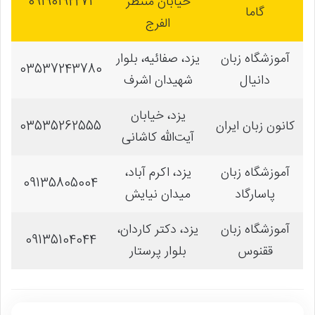
خیابان منتظر
09190192271
گاما
الفرج
آموزشگاه زبان
یزد، صفائیه، بلوار
03537243780
دانیال
شهیدان اشرف
یزد، خیابان
کانون زبان ایران
03535262555
آیت‌الله کاشانی
آموزشگاه زبان
یزد، اکرم آباد،
09135805004
پاسارگاد
میدان نیایش
آموزشگاه زبان
یزد، دکتر کاردان،
09135104044
ققنوس
بلوار پرستار