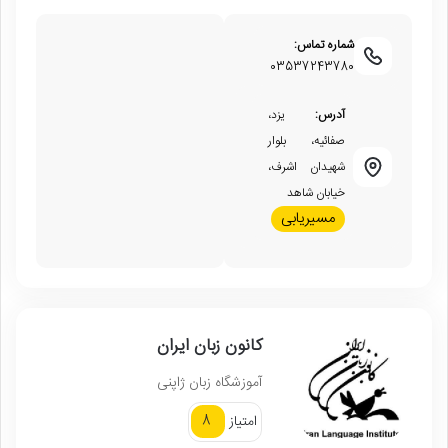
شماره تماس:
03537243780
آدرس:
یزد،
صفائیه، بلوار
شهیدان اشرف،
خیابان شاهد
مسیریابی
کانون زبان ایران
آموزشگاه زبان ژاپنی
8
امتیاز