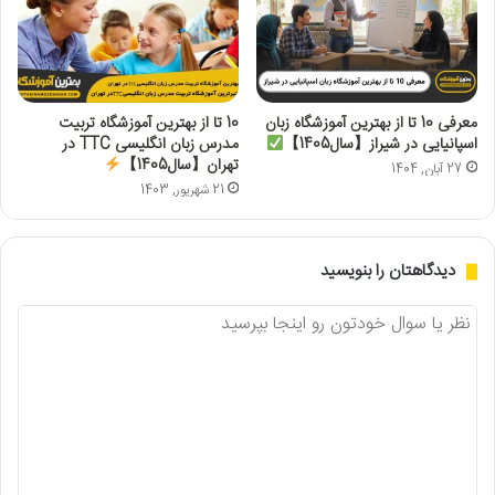
معرفی 10 تا از بهترین آموزشگاه زبان
10 تا از بهترین آموزشگاه تربیت
مدرس زبان انگلیسی TTC در
اسپانیایی در شیراز【سال1405】
تهران【سال1405】
27 آبان, 1404
21 شهریور, 1403
دیدگاهتان را بنویسید
د
ی
د
گ
ا
ه