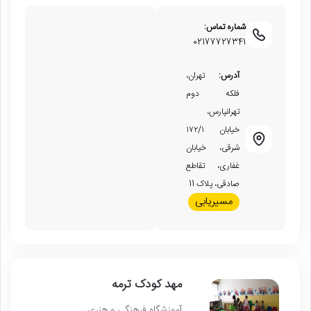
شماره تماس:
02177727341
آدرس:
تهران،
فلکه دوم
تهرانپارس،
خیابان ۱۷۲/۱
شرقی، خیابان
غفاری، تقاطع
صادقی، پلاک 11
مسیریابی
مهد کودک ترمه
آموزشگاه فرهنگی و هنری