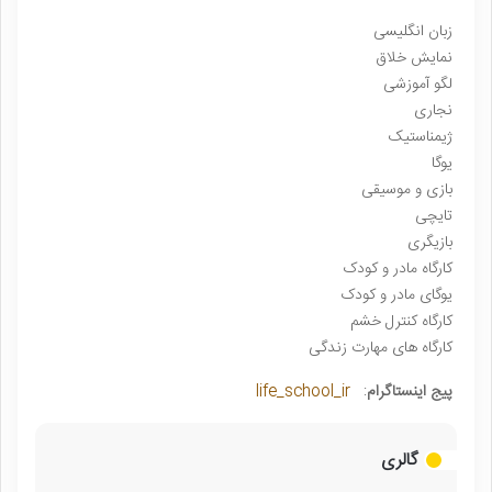
زبان انگلیسی
نمایش خلاق
لگو آموزشی
نجاری
ژیمناستیک
یوگا
بازی و موسیقی
تایچی
بازیگری
کارگاه مادر و کودک
یوگای مادر و کودک
کارگاه کنترل خشم
کارگاه های مهارت زندگی
پیج اینستاگرام
:
life_school_ir
گالری