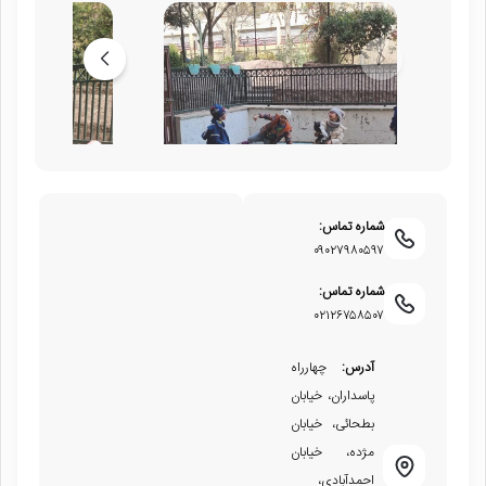
شماره تماس:
٠۹٠۲۷۹۸٠۵۹۷
شماره تماس:
٠۲۱۲۶۷۵۸۵٠۷
آدرس:
چهارراه
پاسداران، خیابان
بطحائی، خیابان
مژده، خیابان
احمدآبادی،