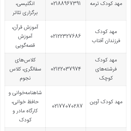
مهد کودک ترمه
02188967391
انگلیسی،
برگزاری تئاتر
آموزش قرآن،
مهد کودک
02122327686
آموزش
فرزندان آفتاب
قصه‌گویی
مهد کودک
کلاس‌های
فرشته‌های
02122037974
سفالگری، کلاس
کوچک
نجوم
شاهنامه‌خوانی و
مهد کودک آوین
حافظ خوانی،
02177070287
کارگاه مادر و
کودک