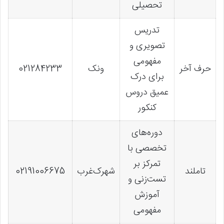
تحصیلی
تدریس
تصویری و
مفهومی
حرف آخر
ونک
021284233
برای درک
عمیق دروس
کنکور
دوره‌های
تخصصی با
تمرکز بر
تاملند
شهرک‌غرب
02191006675
تست‌زنی و
آموزش
مفهومی