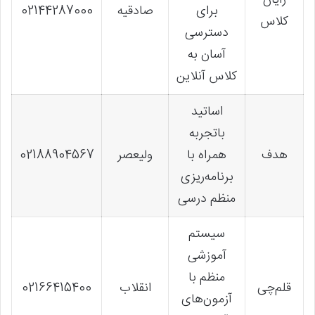
برای
صادقیه
02144287000
کلاس
دسترسی
آسان به
کلاس آنلاین
اساتید
باتجربه
هدف
همراه با
ولیعصر
02188904567
برنامه‌ریزی
منظم درسی
سیستم
آموزشی
منظم با
قلم‌چی
انقلاب
02166415400
آزمون‌های