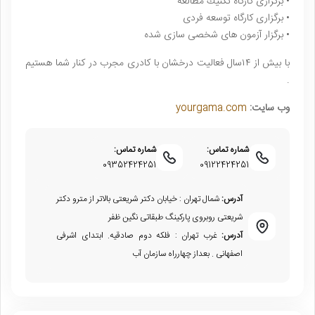
• برگزاری کارگاه تكنيك مطالعه
• برگزارى كارگاه توسعه فردى
• برگزار آزمون هاى شخصى سازى شده
با بيش از ۱۴سال فعاليت درخشان با كادرى مجرب در كنار شما هستيم
.
وب سایت:
yourgama.com
شماره تماس:
شماره تماس:
09352424251
09122424251
آدرس:
شمال تهران : خیابان دکتر شریعتی بالاتر از مترو دکتر
شریعتی روبروی پارکینگ طبقاتی نگین ظفر
آدرس:
غرب تهران : فلکه دوم صادقیه. ابتدای اشرفی
اصفهانی . بعداز چهارراه سازمان آب