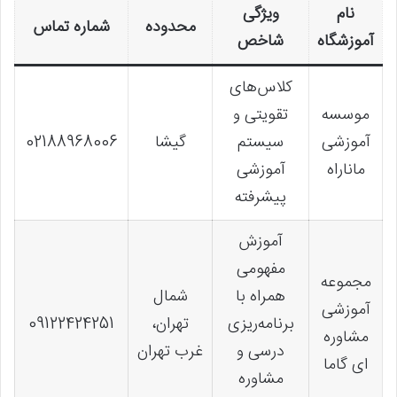
نام
ویژگی
محدوده
شماره تماس
آموزشگاه
شاخص
کلاس‌های
موسسه
تقویتی و
آموزشی
سیستم
گیشا
02188968006
ماناراه
آموزشی
پیشرفته
آموزش
مفهومی
مجموعه
همراه با
شمال
آموزشی
برنامه‌ریزی
تهران،
09122424251
مشاوره
درسی و
غرب تهران
ای گاما
مشاوره