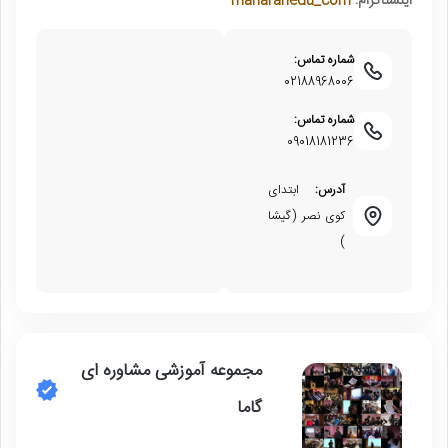
اینستاگرام:
manarahedu_com
شماره تماس:
02188968006
شماره تماس:
09018181236
آدرس:
ابتدای
کوی نصر (گیشا
)
مجموعه آموزشی مشاوره ای
گاما