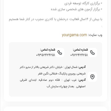
• برگزارى كارگاه توسعه فردى
• برگزار آزمون هاى شخصى سازى شده
با بيش از ۱۴سال فعاليت درخشان با كادرى مجرب در كنار شما هستيم
.
وب سایت:
yourgama.com
شماره تماس:
شماره تماس:
09352424251
09122424251
آدرس:
شمال تهران : خیابان دکتر شریعتی بالاتر از مترو دکتر
شریعتی روبروی پارکینگ طبقاتی نگین ظفر
آدرس:
غرب تهران : فلکه دوم صادقیه. ابتدای اشرفی
اصفهانی . بعداز چهارراه سازمان آب