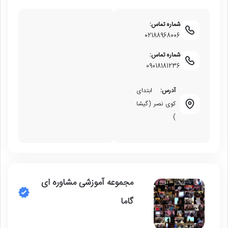
شماره تماس:
02188968006
شماره تماس:
09018181236
آدرس:
ابتدای
کوی نصر (گیشا
)
مجموعه آموزشی مشاوره ای
گاما