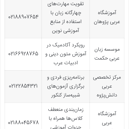
تقویت مهارت‌های
آموزشگاه
چهارگانه زبان با
02188907654
عربی پژوهان
استفاده از منابع
آموزشی نوین
رویکرد آکادمیک در
موسسه زبان
آموزش متون دینی و
02166928765
عربی حکمت
ادبیات عرب
مرکز تخصصی
برنامه‌ریزی فردی و
عربی
برگزاری آزمون‌های
02122854321
دانش‌پژوه
شبیه‌ساز کنکور
زمان‌بندی منعطف
آموزشگاه
کلاس‌ها همراه با
عربی
02188045678
جزوات آموزشی