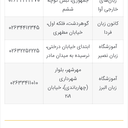
زبان‌های
جمهوری، نبش کوچه
02634444470
خارجی آوا
ششم
کانون زبان
گوهردشت، فلکه اول،
02634412345
فردا
خیابان مطهری
آموزشگاه
ابتدای خیابان درختی،
02632252225
زبان نصیر
نرسیده به میدان مادر
مهرشهر، بلوار
آموزشگاه
شهرداری
02633411010
زبان البرز
(چهارباندی)، خیابان
۲۰۹