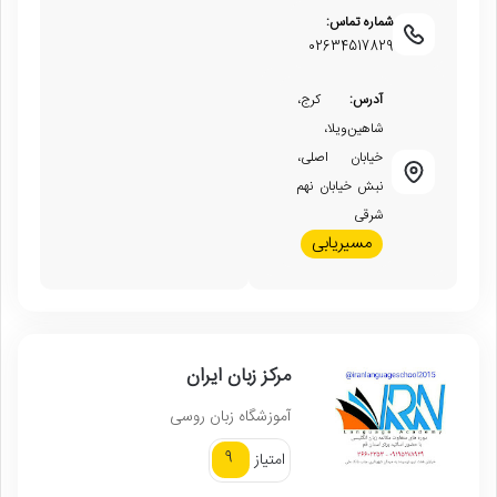
شماره تماس:
02634517829
آدرس:
کرج،
شاهین‌ویلا،
خیابان اصلی،
نبش خیابان نهم
شرقی
مسیریابی
مرکز زبان ایران
آموزشگاه زبان روسی
9
امتیاز