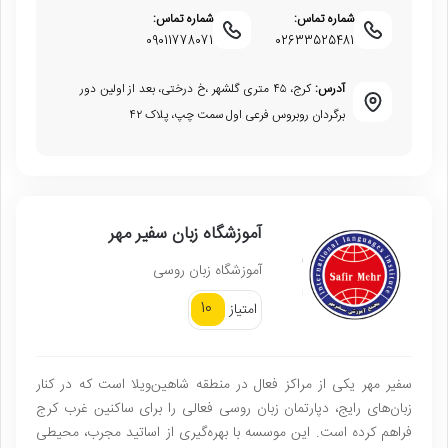
شماره تماس:
شماره تماس:
09011778071
02633525481
آدرس:
کرج، ۴۵ متری گلشهر ،خ درختی، بعد از اولین دور
برگردان روبروس فرعی اول سمت چپ، پلاک ۴۲
آموزشگاه زبان سفیر مهر
آموزشگاه زبان روسی
10
امتیاز
سفیر مهر یکی از مراکز فعال در منطقه شاهین‌ویلا است که در کنار
زبان‌های رایج، دپارتمان زبان روسی فعالی را برای ساکنین غرب کرج
فراهم کرده است. این موسسه با بهره‌گیری از اساتید مجرب، محیطی