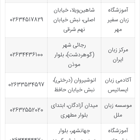
آموزشگاه
شاهین‌ویلا، خیابان
زبان سفیر
اصلی، نبش خیابان
02634517829
مهر
نهم شرقی
رجائی شهر
مرکز زبان
(گوهردشت)، بلوار
02634436100
ایران
موذن
آکادمی زبان
انوشیروان (درختی)،
02633534597
ایساتیس
نبش خیابان حافظ
موسسه زبان
میدان آزادگان، ابتدای
02632552020
ملل
بلوار مطهری
آموزشگاه
جهانشهر، بلوار