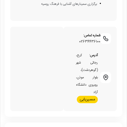
برگزاری سمینارهای آشنایی با فرهنگ روسیه
شماره تماس:
02634436100
آدرس:
کرج،
رجائی شهر
(گوهردشت)،
بلوار موذن،
روبروی دانشگاه
آزاد
مسیریابی