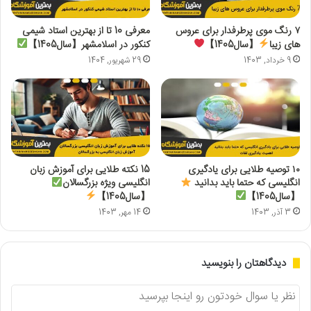
۷ رنگ موی پرطرفدار برای عروس
معرفی 10 تا از بهترین استاد شیمی
های زیبا
【سال1405】
کنکور در اسلامشهر【سال1405】
9 خرداد, 1403
29 شهریور, 1404
۱۰ توصیه طلایی برای یادگیری
15 نکته طلایی برای آموزش زبان
انگلیسی که حتما باید بدانید
انگلیسی ویژه بزرگسالان
【سال1405】
【سال1405】
3 آذر, 1403
14 مهر, 1403
دیدگاهتان را بنویسید
د