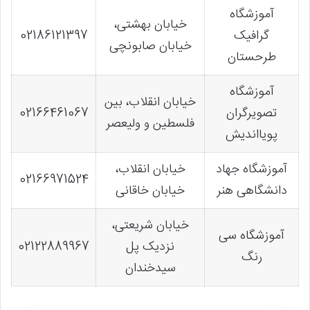
آموزشگاه
خیابان بهشتی،
گرافیک
02186121397
خیابان صابونچی
طرحستان
آموزشگاه
خیابان انقلاب، بین
تصویرگران
02166461067
فلسطین و ولیعصر
پویااندیش
آموزشگاه جهاد
خیابان انقلاب،
02166971524
دانشگاهی هنر
خیابان خاقانی
خیابان شریعتی،
آموزشگاه سی‌
نزدیک پل
02122889967
رنگ
سیدخندان